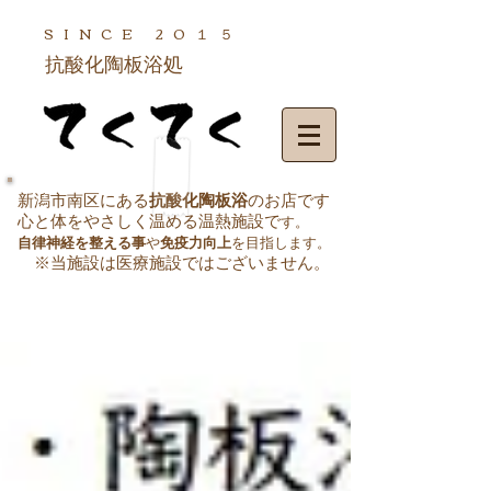
SINCE
20１５
抗酸化陶板浴処
新潟市南区にある
抗酸化陶板浴
のお店です
心と体をやさしく温める温熱施設で
す。
自律神経を整える事
や
免疫力向上
を目指します。
※当施設は医療施設ではございません
。