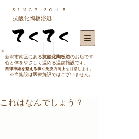
SINCE
20１５
抗酸化陶板浴処
新潟市南区にある
抗酸化陶板浴
のお店です
心と体をやさしく温める温熱施設で
す。
自律神経を整える事
や
免疫力向上
を目指します。
※当施設は医療施設ではございません
。
これはなんでしょう？