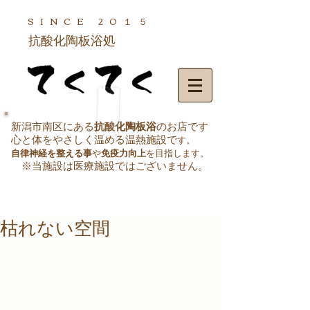
SINCE
20１５
抗酸化陶板浴処
新潟市南区にある
抗酸化陶板浴
のお店です
心と体をやさしく温める温熱施設で
す。
自律神経を整える事
や
免疫力向上
を目指します。
※当施設は医療施設ではございません
。
枯れない空間