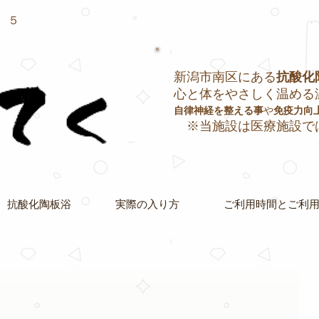
１５
新潟市南区にある
抗酸化
心と体をやさしく温める
自律神経を整える事
や
免疫力向
※当施設は医療施設で
抗酸化陶板浴
実際の入り方
ご利用時間とご利