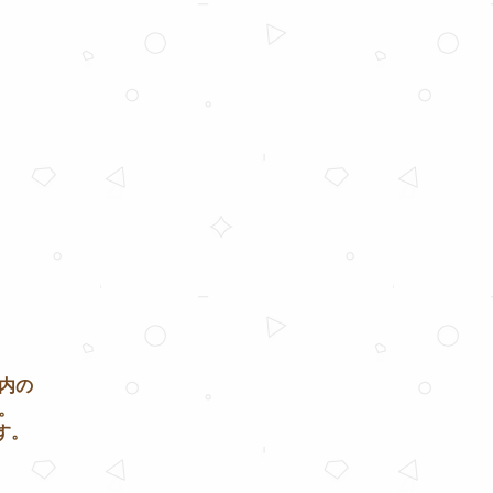
内の
。
す。