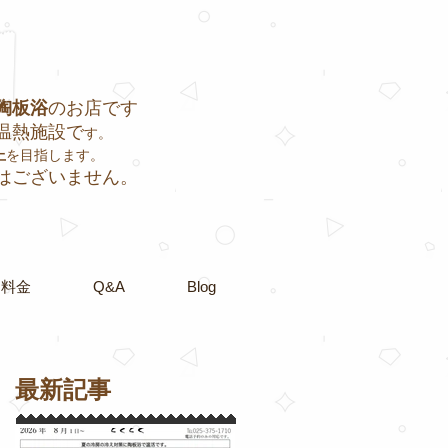
陶板浴
のお店です
温熱施設で
す。
上
を目指します。
はございません
。
用料金
Q&A
Blog
最新記事